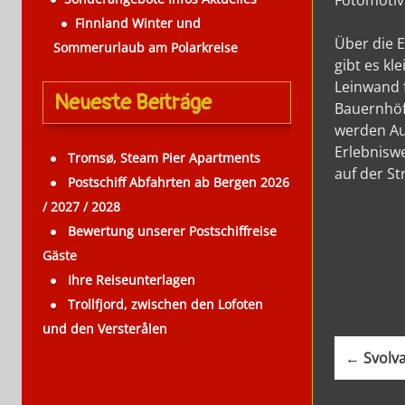
Fotomotiv
Finnland Winter und
Über die E
Sommerurlaub am Polarkreise
gibt es kl
Leinwand f
Neueste Beiträge
Bauernhöfe
werden Aus
Erlebnisw
Tromsø, Steam Pier Apartments
auf der St
Postschiff Abfahrten ab Bergen 2026
/ 2027 / 2028
Bewertung unserer Postschiffreise
Gäste
Ihre Reiseunterlagen
Trollfjord, zwischen den Lofoten
P
und den Versterålen
← Svolvæ
o