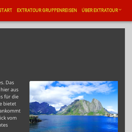
START
EXTRATOUR GRUPPENREISEN
ÜBER EXTRATOUR
Kontakt
Newsletter
Allgemeine Geschäf
A.G.B.
Touristikagentur un
Reiseveranstalter
Extratour Reisebüro 
s. Das
hier aus
Auslandskenntnisse
s für die
Weiterbildungen
 bietet
Reiseführer Landkar
e ankommt
Checkliste für unbe
lick vom
btes
Allgemeine Geschäf