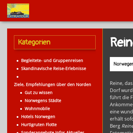
Rein
Kategorien
Begleitete- und Gruppenreisen
Norwegen
Skandinavische Reise-Erlebnisse
Reine, da
Ziele, Empfehlungen über den Norden
Dorf wurd
Gut zu wissen
führt die 
Norwegens Städte
Ankommend
Wohnmobile
eine wund
Hotels Norwegen
erhält sof
Hurtigruten Flotte
Berg
Rein
Sonderangebote Infos Aktuelles