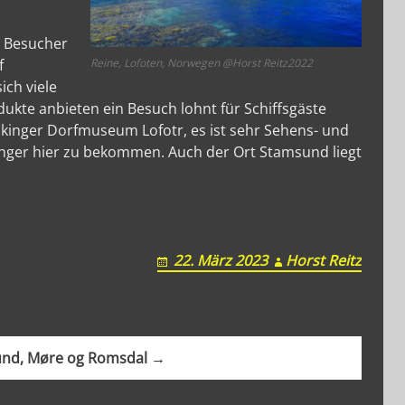
A.G.B.
r Besucher
f
Reine, Lofoten, Norwegen @Horst Reitz2022
ich viele
ukte anbieten ein Besuch lohnt für Schiffsgäste
ikinger Dorfmuseum Lofotr, es ist sehr Sehens- und
inger hier zu bekommen. Auch der Ort Stamsund liegt
22. März 2023
Horst Reitz
und, Møre og Romsdal →