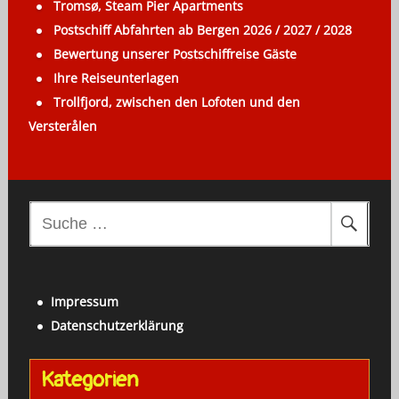
Tromsø, Steam Pier Apartments
Postschiff Abfahrten ab Bergen 2026 / 2027 / 2028
Bewertung unserer Postschiffreise Gäste
Ihre Reiseunterlagen
Trollfjord, zwischen den Lofoten und den
Versterålen
S
u
c
h
Impressum
e
Datenschutzerklärung
n
a
Kategorien
c