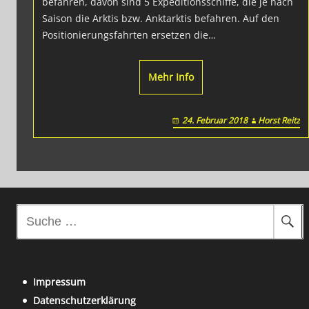
befahren, davon sind 5 Expeditionsschiffe, die je nach
Saison die Arktis bzw. Anktarktis befahren. Auf den
Positionierungsfahrten ersetzen die…
Mehr Info
24. Februar 2018
Horst Reitz
S
u
c
h
Impressum
e
Datenschutzerklärung
n