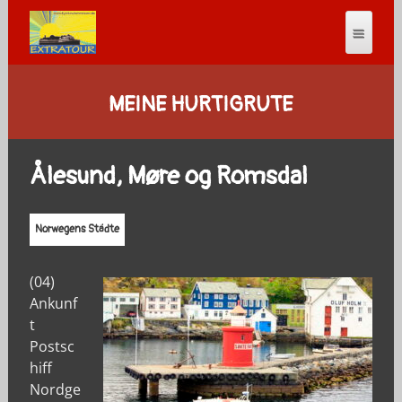
MEINE HURTIGRUTE
Ålesund, Møre og Romsdal
Norwegens Städte
(04)
Ankunf
t
Postsc
hiff
Nordge