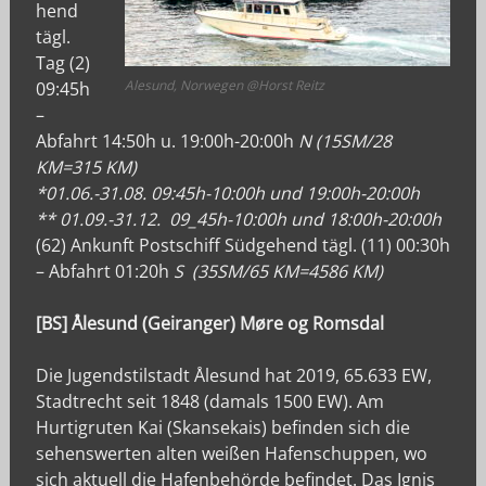
hend
tägl.
Tag (2)
Alesund, Norwegen @Horst Reitz
09:45h
–
Abfahrt 14:50h u. 19:00h-20:00h
N (15SM/28
KM=315 KM)
*01.06.-31.08. 09:45h-10:00h und 19:00h-20:00h
** 01.09.-31.12. 09_45h-10:00h und 18:00h-20:00h
(62) Ankunft Postschiff Südgehend tägl. (11) 00:30h
– Abfahrt 01:20h
S (35SM/65 KM=4586 KM)
[BS] Ålesund (Geiranger) Møre og Romsdal
Die Jugendstilstadt Ålesund hat 2019, 65.633 EW,
Stadtrecht seit 1848 (damals 1500 EW). Am
Hurtigruten Kai (Skansekais) befinden sich die
sehenswerten alten weißen Hafenschuppen, wo
sich aktuell die Hafenbehörde befindet. Das Ignis