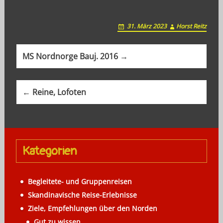
31. März 2023
Horst Reitz
P
MS Nordnorge Bauj. 2016 →
o
s
← Reine, Lofoten
t
n
a
Kategorien
v
i
Begleitete- und Gruppenreisen
g
Skandinavische Reise-Erlebnisse
a
Ziele, Empfehlungen über den Norden
Gut zu wissen