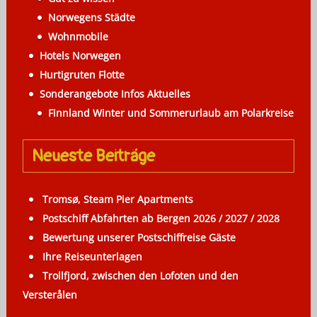
t
Norwegens Städte
i
Wohnmobile
o
Hotels Norwegen
n
Hurtigruten Flotte
Sonderangebote Infos Aktuelles
Finnland Winter und Sommerurlaub am Polarkreise
Neueste Beiträge
Tromsø, Steam Pier Apartments
Postschiff Abfahrten ab Bergen 2026 / 2027 / 2028
Bewertung unserer Postschiffreise Gäste
Ihre Reiseunterlagen
Trollfjord, zwischen den Lofoten und den
Versterålen