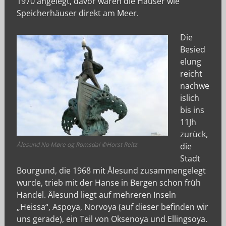
1970 angelegt, davor waren die Häuser wie
Speicherhäuser direkt am Meer.
Die
Besied
elung
reicht
nachwe
islich
bis ins
11Jh
zurück,
Ålesund No Møre og Romsdal ©Horst Reitz
die
Stadt
Bourgund, die 1968 mit Ålesund zusammengelegt
wurde, trieb mit der Hanse in Bergen schon früh
Handel. Ålesund liegt auf mehreren Inseln
„Heissa“, Aspoya, Norvoya (auf dieser befinden wir
uns gerade), ein Teil von Oksenoya und Ellingsoya.