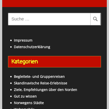
S
u
c
h
Impressum
e
Datenschutzerklärung
n
a
Kategorien
c
h
:
Begleitete- und Gruppenreisen
Skandinavische Reise-Erlebnisse
Ziele, Empfehlungen über den Norden
Gut zu wissen
Norwegens Städte