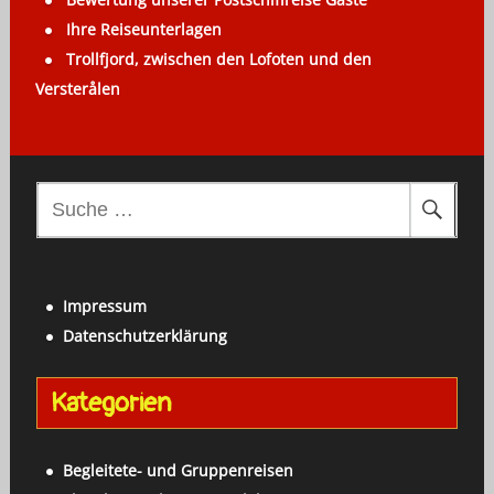
Ihre Reiseunterlagen
Trollfjord, zwischen den Lofoten und den
Versterålen
S
u
c
h
Impressum
e
Datenschutzerklärung
n
a
Kategorien
c
h
:
Begleitete- und Gruppenreisen