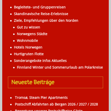
g
Begleitete- und Gruppenreisen
a
Skandinavische Reise-Erlebnisse
Ziele, Empfehlungen über den Norden
t
Gut zu wissen
i
Norwegens Städte
o
Wohnmobile
Hotels Norwegen
n
Hurtigruten Flotte
Sonderangebote Infos Aktuelles
Finnland Winter und Sommerurlaub am Polarkreise
Neueste Beiträge
Tromsø, Steam Pier Apartments
Postschiff Abfahrten ab Bergen 2026 / 2027 / 2028
Bewertung unserer Postschiffreise Gäste