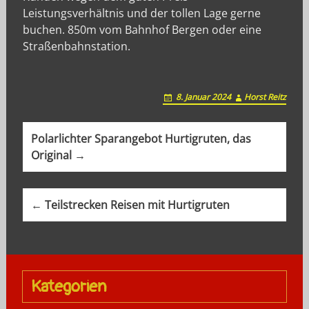
Leistungsverhältnis und der tollen Lage gerne
buchen. 850m vom Bahnhof Bergen oder eine
Straßenbahnstation.
8. Januar 2024
Horst Reitz
P
Polarlichter Sparangebot Hurtigruten, das
o
Original →
s
t
← Teilstrecken Reisen mit Hurtigruten
n
a
v
Kategorien
i