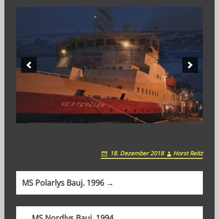
18. Dezember 2018
Horst Reitz
P
MS Polarlys Bauj. 1996 →
o
s
← MS Nordlys Bauj. 1994