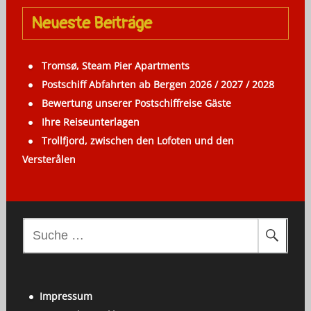
Neueste Beiträge
Tromsø, Steam Pier Apartments
Postschiff Abfahrten ab Bergen 2026 / 2027 / 2028
Bewertung unserer Postschiffreise Gäste
Ihre Reiseunterlagen
Trollfjord, zwischen den Lofoten und den
Versterålen
S
u
c
h
Impressum
e