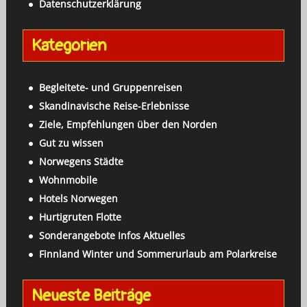
Datenschutzerklärung
n
a
Kategorien
c
h
:
Begleitete- und Gruppenreisen
Skandinavische Reise-Erlebnisse
Ziele, Empfehlungen über den Norden
Gut zu wissen
Norwegens Städte
Wohnmobile
Hotels Norwegen
Hurtigruten Flotte
Sonderangebote Infos Aktuelles
Finnland Winter und Sommerurlaub am Polarkreise
Neueste Beiträge