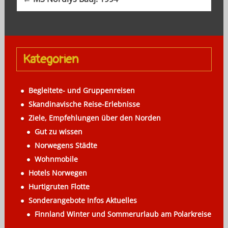
t
n
a
Kategorien
v
i
Begleitete- und Gruppenreisen
g
Skandinavische Reise-Erlebnisse
a
Ziele, Empfehlungen über den Norden
Gut zu wissen
t
Norwegens Städte
i
Wohnmobile
o
Hotels Norwegen
n
Hurtigruten Flotte
Sonderangebote Infos Aktuelles
Finnland Winter und Sommerurlaub am Polarkreise