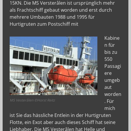
15KN. Die MS Versterålen ist ursprünglich mehr
als Frachtschiff gebaut worden und erst durch
mehrere Umbauten 1988 und 1995 für
Hurtigruten zum Postschiff mit
Kabine
n für
bis zu
550
Passagi
ere
umgeb
aut
worden
MS Vesterålen ©Horst Reitz
. Für
mich
ist Sie das hässliche Entlein in der Hurtigruten
Flotte, ein Exot aber auch dieses Schiff hat seine
Liebhaber. Die MS Vesterålen hat Helle und