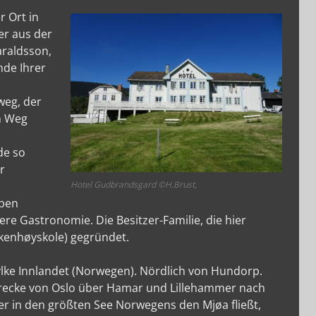
A.G.B.
 Ort in
er aus der
araldsson,
nde Ihrer
weg, der
m Weg
de so
r
Hotel Gudbrandsgard ©H.Brust,
iben
ere Gastronomie. Die Besitzer-Familie, die hier
lkenhøyskole) gegründet.
ylke Innlandet (Norwegen). Nördlich von Hundorp.
strecke von Oslo über Hamar und Lillehammer nach
r in den größten See Norwegens den Mjøa fließt,