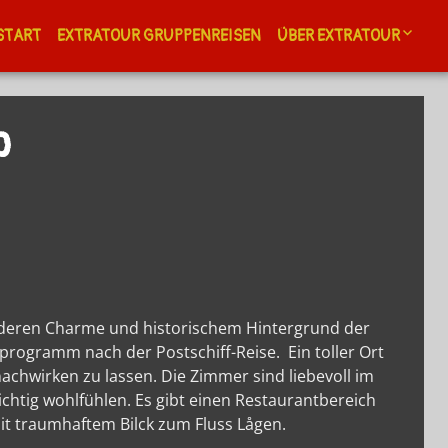
START
EXTRATOUR GRUPPENREISEN
ÜBER EXTRATOUR
Kontakt
p
Newsletter
Allgemeine Geschäf
A.G.B.
Touristikagentur un
Reiseveranstalter
Extratour Reisebüro 
Auslandskenntnisse
onderen Charme und historischem Hintergrund der
Weiterbildungen
programm nach der Postschiff-Reise. Ein toller Ort
Reiseführer Landkar
chwirken zu lassen. Die Zimmer sind liebevoll im
Checkliste für unbe
ichtig wohlfühlen. Es gibt einen Restaurantbereich
t traumhaftem Bilck zum Fluss Lågen.
Allgemeine Geschäf