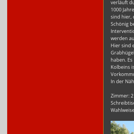
verläuft 
1000 Jahre
sind hier
Schönig b
Interventi
werden au
Hier sind
Grabhügel
haben. Es 
Kolbeins 
Vorkommnis
In der Näh
Zimmer: 2
Schreibtis
Wahlweise