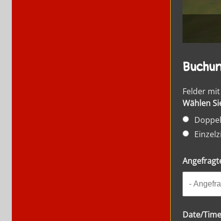
Buchun
Felder mi
Wählen Sie
Doppe
Einzel
Angefragt
Date/Tim