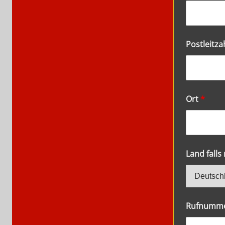
Postleitza
Ort
*
Land falls
Rufnummer