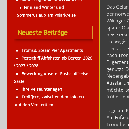
Das Gelän
Finnland Winter und
der norwe
Sommerurlaub am Polarkreise
Wikinger 
später Ola
Neueste Beiträge
Reise ersc
norwegisc
hier vorb
Tromsø, Steam Pier Apartments
nach Tron
Postschiff Abfahrten ab Bergen 2026
Pilgerzen
/ 2027 / 2028
genutzt. 
Bewertung unserer Postschiffreise
Nebengebä
Gäste
Ausstellun
Ihre Reiseunterlagen
möchte, so
früher leb
Trollfjord, zwischen den Lofoten
und den Versterålen
Lage am K
Am Fuße d
Trondheim