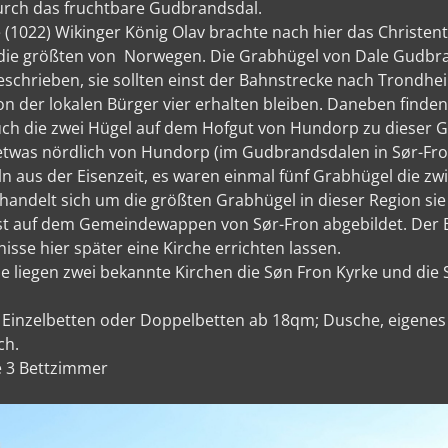
durch das fruchtbare Gudbrandsdal.
 (1022) Wikinger König Olav brachte nach hier das Christe
, die größten von Norwegen. Die Grabhügel von Dale Gudb
eschrieben, sie sollten einst der Bahnstrecke nach Trondh
on der lokalen Bürger vier erhalten bleiben. Daneben finden
ch die zwei Hügel auf dem Hofgut von Hundorp zu dieser G
 etwas nördlich von Hundorp (im Gudbrandsdalen in Sør-Fro
n aus der Eisenzeit, es waren einmal fünf Grabhügel die z
handelt sich um die größten Grabhügel in dieser Region sie
ist auf dem Gemeindewappen von Sør-Fron abgebildet. Der B
se hier später eine Kirche errichten lassen.
e liegen zwei bekannte Kirchen die Søn Fron Kyrke und die 
 Einzelbetten oder Doppelbetten ab 18qm; Dusche, eigenes
ch.
 3 Bettzimmer