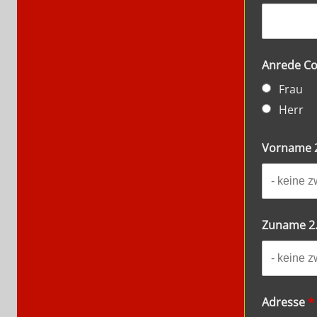
Anrede C
Frau
Herr
Vorname 2
Zuname 2.
Adresse
*