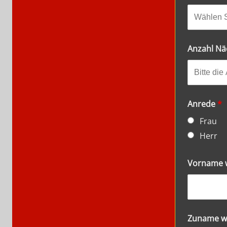
Anzahl Nä
Anrede
*
Frau
Herr
Vorname w
Zuname w