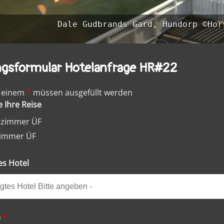
Dale Gudbrands Gard, Hundorp ©Hor
gsformular Hotelanfrage HR#22
t einem
*
müssen ausgefüllt werden
 Ihre Reise
lzimmer ÜF
zimmer ÜF
es Hotel
e
*