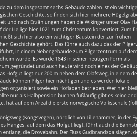
de zu dem insgesamt sechs Gebäude zählen ist ein wichtiger
gischen Geschichte, so finden sich hier mehrere Hügelgräb
Zeit und nach Erzählungen haben die Wikinger unter Olav H
f der Heilige hier 1021 zum Christentum konvertiert. Zum E
hließt sich hier also ein wichtiger Baustein der zur frühen
hen Geschichte gehört. Das führe auch dazu das der Pilger
eiführt, in einem Nebengebäude zum Pilgerzentrum auf de
dheim wurde. Es wurde 1843 in seiner heutigen Form als
trum gegründet und auch heute wird noch eines der Gebäu
Das Hofgut liegt nur 200 m neben dem Olafsweg, in einem de
ude können Pilger hier nächtigen und es werden lokale
gen organisiert sowie ein Hofladen betrieben. Wer hier ble
llte nur als Halbpension buchen fußläufig gibt es keine and
te, hat auf dem Areal die erste norwegische Volksschule (fo
önigsweg (Kongsvegen), nördlich von Lillehammer, in der F
es Hanges, auf dem das Hofgut liegt, führt auch die Bahn
 entlang, die Drovebahn. Der Fluss Gudbrandsdalslågen, de