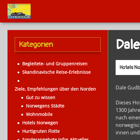
Dale
Kategorien
Begleitete- und Gruppenreisen
Hotels N
Skandinavische Reise-Erlebnisse
Dale Gudb
Ziele, Empfehlungen über den Norden
Gut zu wissen
Dieses Ho
Norwegens Städte
1300 Jahre
Wohnmobile
nach eine
Hotels Norwegen
norwegisch
Hurtigruten Flotte
innen und
Sonderangebote Infos Aktuelles