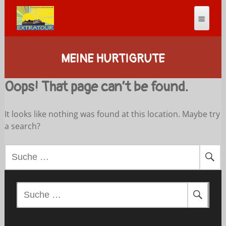
MEINE HURTIGRUTE
Oops! That page can’t be found.
It looks like nothing was found at this location. Maybe try
a search?
S
u
c
h
S
e
u
n
c
a