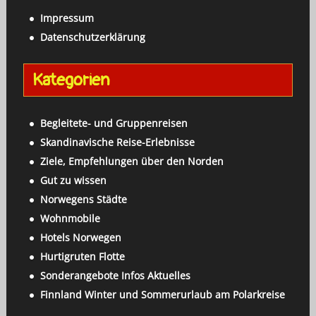
h
c
Impressum
e
h
Datenschutzerklärung
n
:
a
Kategorien
c
h
:
Begleitete- und Gruppenreisen
Skandinavische Reise-Erlebnisse
Ziele, Empfehlungen über den Norden
Gut zu wissen
Norwegens Städte
Wohnmobile
Hotels Norwegen
Hurtigruten Flotte
Sonderangebote Infos Aktuelles
Finnland Winter und Sommerurlaub am Polarkreise