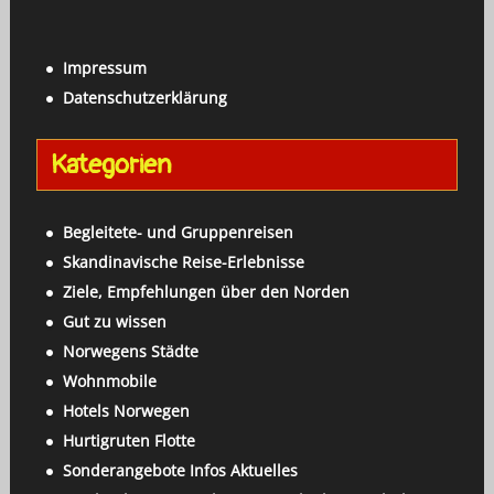
a
c
c
h
h
Impressum
e
:
Datenschutzerklärung
n
a
Kategorien
c
h
:
Begleitete- und Gruppenreisen
Skandinavische Reise-Erlebnisse
Ziele, Empfehlungen über den Norden
Gut zu wissen
Norwegens Städte
Wohnmobile
Hotels Norwegen
Hurtigruten Flotte
Sonderangebote Infos Aktuelles