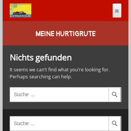
MEINE HURTIGRUTE
Nichts gefunden
It seems we can’t find what you’re looking for.
Perhaps searching can help.
S
u
c
h
e
S
n
u