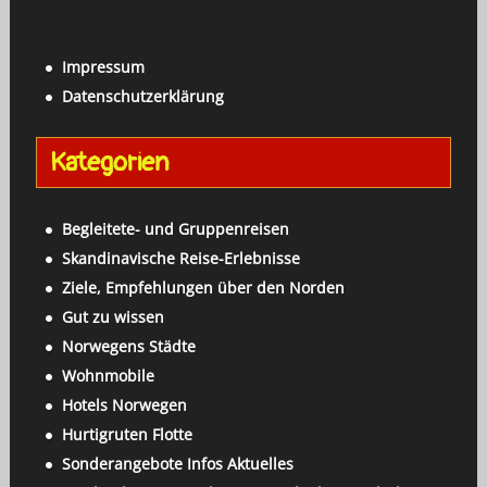
a
c
c
h
h
Impressum
e
:
Datenschutzerklärung
n
a
Kategorien
c
h
:
Begleitete- und Gruppenreisen
Skandinavische Reise-Erlebnisse
Ziele, Empfehlungen über den Norden
Gut zu wissen
Norwegens Städte
Wohnmobile
Hotels Norwegen
Hurtigruten Flotte
Sonderangebote Infos Aktuelles