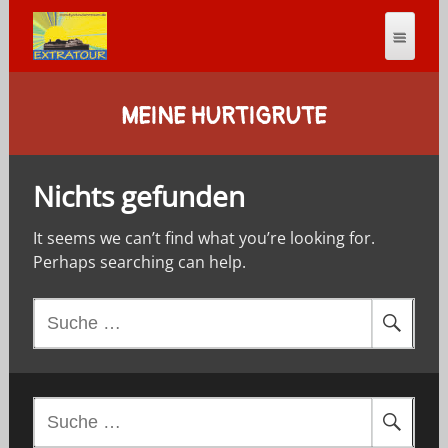
MEINE HURTIGRUTE
Nichts gefunden
It seems we can’t find what you’re looking for.
Perhaps searching can help.
S
u
c
h
e
S
n
u