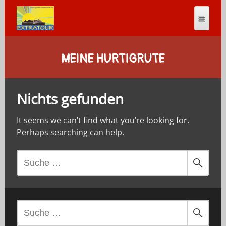
MEINE HURTIGRUTE
Nichts gefunden
It seems we can’t find what you’re looking for.
Perhaps searching can help.
S
u
c
h
e
S
n
u