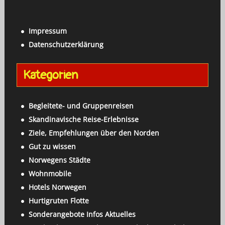
a
c
c
h
h
Impressum
e
:
Datenschutzerklärung
n
a
Kategorien
c
h
:
Begleitete- und Gruppenreisen
Skandinavische Reise-Erlebnisse
Ziele, Empfehlungen über den Norden
Gut zu wissen
Norwegens Städte
Wohnmobile
Hotels Norwegen
Hurtigruten Flotte
Sonderangebote Infos Aktuelles