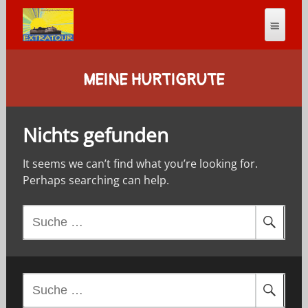
MEINE HURTIGRUTE
Nichts gefunden
It seems we can’t find what you’re looking for.
Perhaps searching can help.
S
u
c
h
e
S
n
u