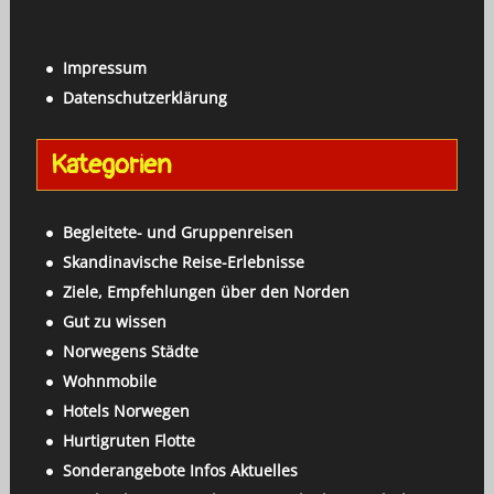
a
c
c
h
h
Impressum
e
:
Datenschutzerklärung
n
a
Kategorien
c
h
:
Begleitete- und Gruppenreisen
Skandinavische Reise-Erlebnisse
Ziele, Empfehlungen über den Norden
Gut zu wissen
Norwegens Städte
Wohnmobile
Hotels Norwegen
Hurtigruten Flotte
Sonderangebote Infos Aktuelles